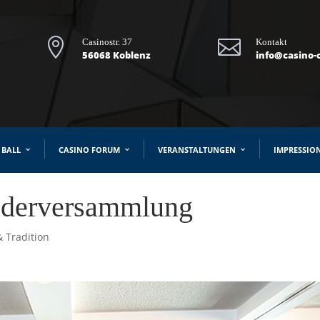


Casinostr. 37
Kontakt
56068 Koblenz
info@casino-
 BALL
CASINO FORUM
VERANSTALTUNGEN
IMPRESSIO
iederversammlung
& Tradition