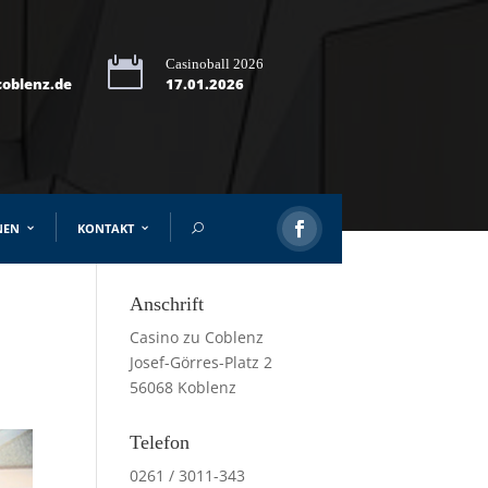

Casinoball 2026
coblenz.de
17.01.2026
NEN
KONTAKT
Anschrift
Casino zu Coblenz
Josef-Görres-Platz 2
56068 Koblenz
Telefon
0261 / 3011-343