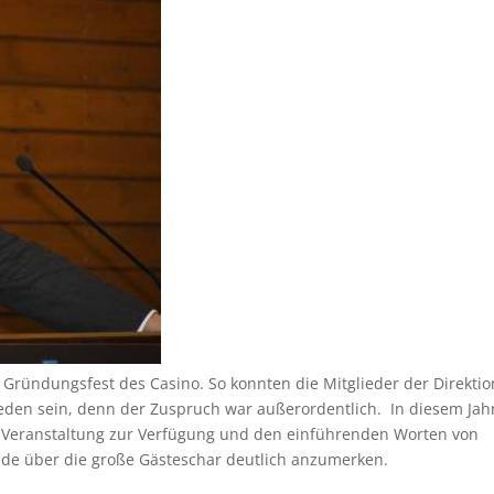
m Gründungsfest des Casino. So konnten die Mitglieder der Direktio
ieden sein, denn der Zuspruch war außerordentlich. In diesem Jah
se Veranstaltung zur Verfügung und den einführenden Worten von
de über die große Gästeschar deutlich anzumerken.