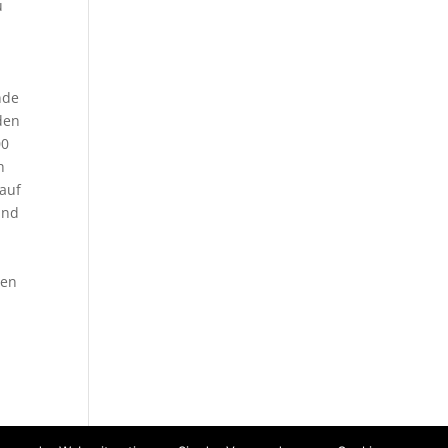
u
nde
den
00
h
 auf
und
den