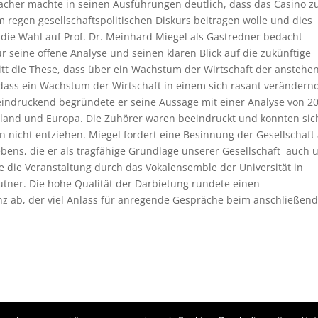
acher machte in seinen Ausführungen deutlich, dass das Casino z
regen gesellschaftspolitischen Diskurs beitragen wolle und dies
 die Wahl auf Prof. Dr. Meinhard Miegel als Gastredner bedacht
ür seine offene Analyse und seinen klaren Blick auf die zukünftige
itt die These, dass über ein Wachstum der Wirtschaft der anstehe
, dass ein Wachstum der Wirtschaft in einem sich rasant verändern
indruckend begründete er seine Aussage mit einer Analyse von 2
chland und Europa. Die Zuhörer waren beeindruckt und konnten sic
nicht entziehen. Miegel fordert eine Besinnung der Gesellschaft
bens, die er als tragfähige Grundlage unserer Gesellschaft auch 
 die Veranstaltung durch das Vokalensemble der Universität in
utner. Die hohe Qualität der Darbietung rundete einen
 ab, der viel Anlass für anregende Gespräche beim anschließen