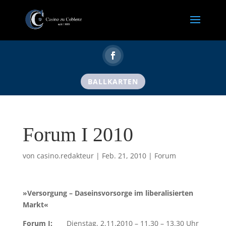
BALLKARTEN
Forum I 2010
von
casino.redakteur
|
Feb. 21, 2010
|
Forum
»Versorgung – Daseinsvorsorge im liberalisierten
Markt«
Forum I:
Dienstag, 2.11.2010 – 11.30 – 13.30 Uhr