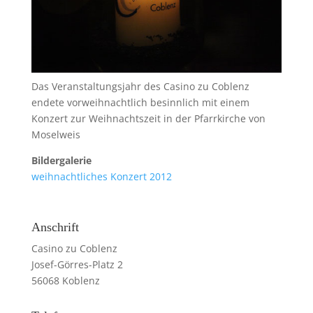
Das Veranstaltungsjahr des Casino zu Coblenz
endete vorweihnachtlich besinnlich mit einem
Konzert zur Weihnachtszeit in der Pfarrkirche von
Moselweis
Bildergalerie
weihnachtliches Konzert 2012
Anschrift
Casino zu Coblenz
Josef-Görres-Platz 2
56068 Koblenz