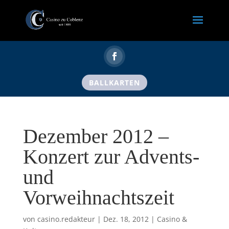
BALLKARTEN
Dezember 2012 –
Konzert zur Advents-
und
Vorweihnachtszeit
von
casino.redakteur
|
Dez. 18, 2012
|
Casino &