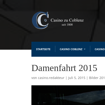
STARTSEITE
CASINO COBLENZ
CASINO
Damenfahrt 2015
von
casino.redakteur
|
Juli 5, 2015
|
Bilder 20