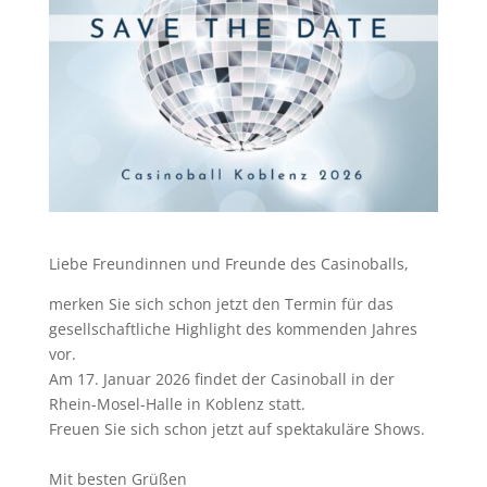
Liebe Freundinnen und Freunde des Casinoballs,
merken Sie sich schon jetzt den Termin für das
gesellschaftliche Highlight des kommenden Jahres
vor.
Am 17. Januar 2026 findet der Casinoball in der
Rhein-Mosel-Halle in Koblenz statt.
Freuen Sie sich schon jetzt auf spektakuläre Shows.
Mit besten Grüßen