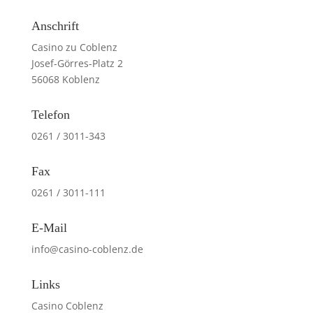
Anschrift
Casino zu Coblenz
Josef-Görres-Platz 2
56068 Koblenz
Telefon
0261 / 3011-343
Fax
0261 / 3011-111
E-Mail
info@casino-coblenz.de
Links
Casino Coblenz