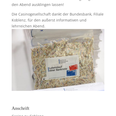
den Abend ausklingen lassen!
Die Casinogesellschaft dankt der Bundesbank, Filiale
Koblenz, für den außerst informativen und
lehrreichen Abend.
Anschrift