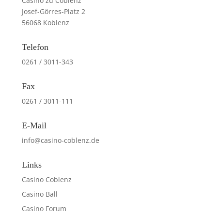
Casino zu Coblenz
Josef-Görres-Platz 2
56068 Koblenz
Telefon
0261 / 3011-343
Fax
0261 / 3011-111
E-Mail
info@casino-coblenz.de
Links
Casino Coblenz
Casino Ball
Casino Forum