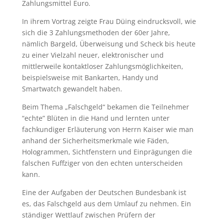
Zahlungsmittel Euro.
In ihrem Vortrag zeigte Frau Düing eindrucksvoll, wie
sich die 3 Zahlungsmethoden der 60er Jahre,
nämlich Bargeld, Überweisung und Scheck bis heute
zu einer Vielzahl neuer, elektronischer und
mittlerweile kontaktloser Zahlungsmöglichkeiten,
beispielsweise mit Bankarten, Handy und
Smartwatch gewandelt haben.
Beim Thema „Falschgeld“ bekamen die Teilnehmer
“echte” Blüten in die Hand und lernten unter
fachkundiger Erläuterung von Herrn Kaiser wie man
anhand der Sicherheitsmerkmale wie Fäden,
Hologrammen, Sichtfenstern und Einprägungen die
falschen Fuffziger von den echten unterscheiden
kann.
Eine der Aufgaben der Deutschen Bundesbank ist
es, das Falschgeld aus dem Umlauf zu nehmen. Ein
ständiger Wettlauf zwischen Prüfern der